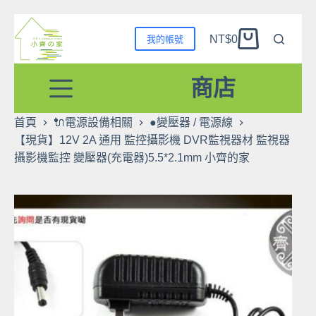
跳
NT$
0
我的帳號
至
購
主
物
要
商店
車
內
容
首頁
🔌電源設備相關
●變壓器 / 電源線
【現貨】12V 2A 通用 監控攝影機 DVR監視器材 監視器
攝影機監控 變壓器(充電器)5.5*2.1mm 小齊的家