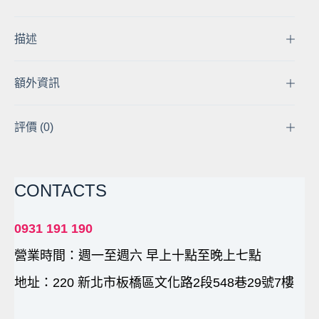
通
用
監
描述
控
攝
額外資訊
影
機
DVR
評價 (0)
監
視
器
CONTACTS
材
監
視
0931 191 190
器
營業時間：週一至週六 早上十點至晚上七點
攝
影
地址：220 新北市板橋區文化路2段548巷29號7樓
機
監