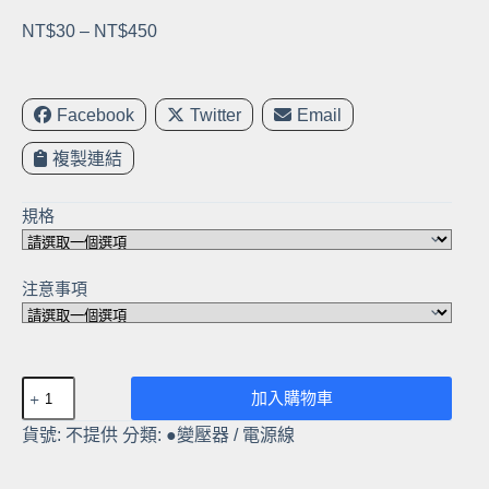
價
NT$
30
–
NT$
450
格
範
圍：
Facebook
Twitter
Email
NT$30
複製連結
到
NT$450
規格
注意事項
【現
加入購物車
貨】
貨號:
不提供
分類:
●變壓器 / 電源線
12V
2A