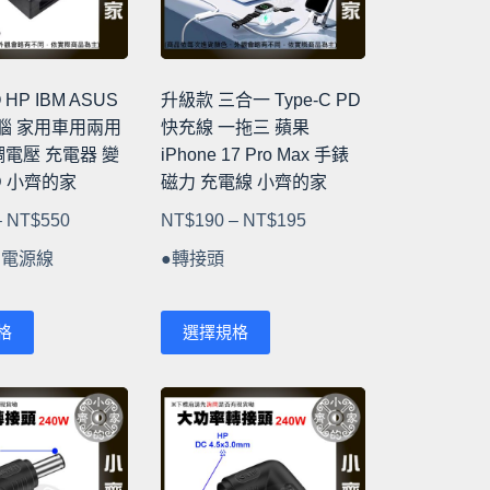
可
在
產
品
 HP IBM ASUS
升級款 三合一 Type-C PD
頁
腦 家用車用兩用
快充線 一拖三 蘋果
面
調電壓 充電器 變
iPhone 17 Pro Max 手錶
選
D 小齊的家
磁力 充電線 小齊的家
擇
價
價
–
NT$
550
NT$
190
–
NT$
195
選
格
格
項
/ 電源線
●轉接頭
範
範
圍：
圍：
此
NT$350
NT$190
格
選擇規格
產
到
到
品
NT$550
NT$195
有
多
種
款