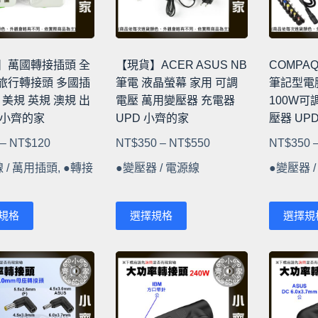
可
在
產
品
】萬國轉接插頭 全
【現貨】ACER ASUS NB
COMPAQ
頁
旅行轉接頭 多國插
筆電 液晶螢幕 家用 可調
筆記型電
面
 美規 英規 澳規 出
電壓 萬用變壓器 充電器
100W可
選
 小齊的家
UPD 小齊的家
壓器 UP
擇
價
價
–
NT$
120
NT$
350
–
NT$
550
NT$
350
選
格
格
項
 / 萬用插頭
,
●轉接
●變壓器 / 電源線
●變壓器 
範
範
圍：
圍：
此
此
NT$40
NT$350
規格
選擇規格
選擇規
產
產
到
到
品
品
NT$120
NT$550
有
有
多
多
種
種
款
款