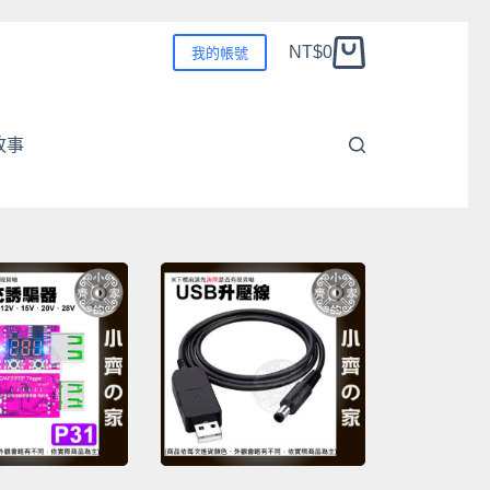
NT$
0
我的帳號
購
物
車
故事