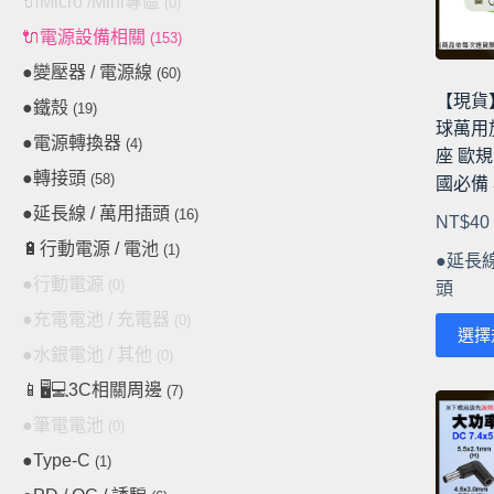
🔌Micro /Mini專區
(0)
可
🔌電源設備相關
在
(153)
產
●變壓器 / 電源線
(60)
品
【現貨
●鐵殼
(19)
頁
球萬用
●電源轉換器
(4)
面
座 歐規
選
●轉接頭
(58)
國必備
擇
●延長線 / 萬用插頭
(16)
NT$
40
選
🔋行動電源 / 電池
(1)
項
●延長線
●行動電源
(0)
頭
●充電電池 / 充電器
(0)
此
選擇
產
●水銀電池 / 其他
(0)
品
📱🖥️💻3C相關周邊
(7)
有
●筆電電池
(0)
多
●Type-C
(1)
種
款