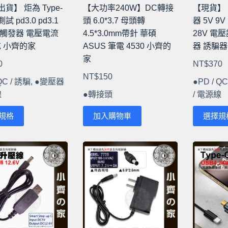
貨】 炬為 Type-
【大功率240W】DC轉接
【現貨】 
試 pd3.0 pd3.1
頭 6.0*3.7 母頭轉
器 5V 9V 
 觸發器 電壓電流
4.5*3.0mm帶針 華碩
28V 電
充 小齊的家
ASUS 筆電 4530 小齊的
器 誘騙器
家
0
NT$
370
NT$
150
QC / 誘騙
,
●變壓器
●PD / Q
線
●轉接頭
/ 電源線
此
規格
加入購物車
選擇規
產
品
有
多
種
款
式。
可
在