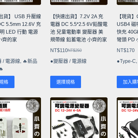
產
品
出貨】 USB 升壓線
【快速出貨】7.2V 2A 充
【現貨】C3
頁
DC 5.5mm 12.6V 充
電器 DC 5.5*2.5 6V鉛酸電
USB4 
面
明 LED 行動 電源
池 兒童電動車 變壓器 美
快充 40G
選
 小齊的家
規帶線 鉛蓄電池 小齊的家
彎頭 PD
擇
NT$
110
NT$
170
NT$
250
選
原
目
項
 / 電源線
,
🔥新品
●變壓器 / 電源線
●Type-C
始
前

價
價
格：
格：
此
規格
選擇規格
加入購
NT$250。
NT$110。
產
品
有
多
種
款
式。