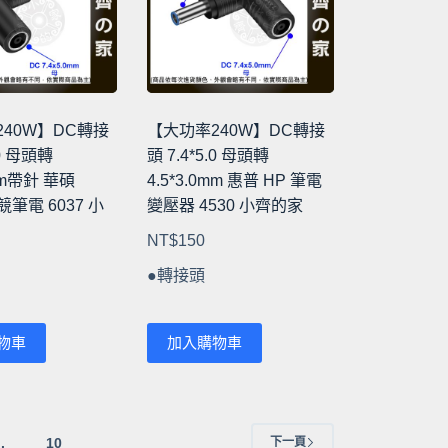
式。
可
在
產
品
40W】DC轉接
【大功率240W】DC轉接
頁
.0 母頭轉
頭 7.4*5.0 母頭轉
面
7mm帶針 華碩
4.5*3.0mm 惠普 HP 筆電
選
競筆電 6037 小
變壓器 4530 小齊的家
擇
NT$
150
選
項
●轉接頭
物車
加入購物車
..
10
下一頁