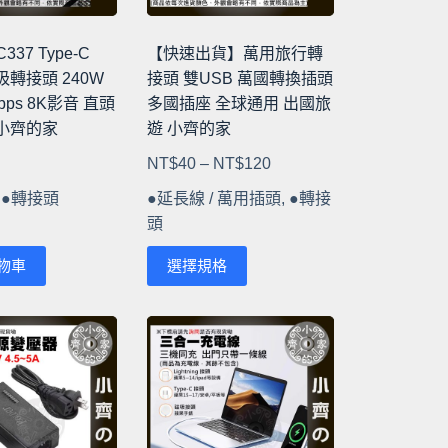
產
品
37 Type-C
【快速出貨】萬用旅行轉
頁
磁吸轉接頭 240W
接頭 雙USB 萬國轉換插頭
面
bps 8K影音 直頭
多國插座 全球通用 出國旅
選
 小齊的家
遊 小齊的家
擇
價
NT$
40
–
NT$
120
選
格
項
,
●轉接頭
●延長線 / 萬用插頭
,
●轉接
範
頭
圍：
此
NT$40
物車
選擇規格
產
到
品
NT$120
有
多
種
款
式。