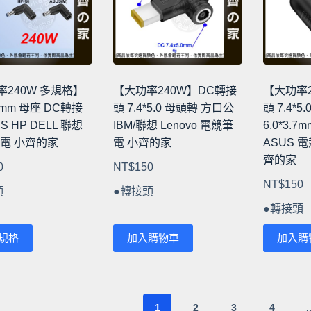
式。
式。
可
可
在
在
產
產
品
品
率240W 多規格】
【大功率240W】DC轉接
【大功率2
頁
頁
.0mm 母座 DC轉接
頭 7.4*5.0 母頭轉 方口公
頭 7.4*5
面
面
S HP DELL 聯想
IBM/聯想 Lenovo 電競筆
6.0*3.
選
選
 筆電 小齊的家
電 小齊的家
ASUS 電
擇
擇
齊的家
0
NT$
150
選
選
NT$
150
項
項
頭
●轉接頭
●轉接頭
規格
加入購物車
加入購
1
2
3
4
.