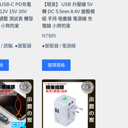
USB-C PD充電
【現貨】 USB 升壓線 5V
12V 15V 20V
轉 DC 5.5mm 8.4V 變壓模
壓調整 測試表 觸發
組 手持 吸塵器 電源線 充
 小齊的家
電線 小齊的家
NT$
85
C / 誘騙
,
●變壓器
●變壓器 / 電源線
此
格
選擇規格
產
品
有
多
種
款
式。
可
在