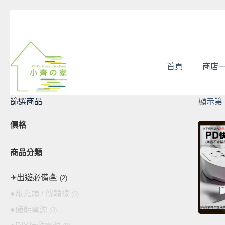
跳
至
主
要
內
首頁
商店
容
篩選商品
顯示第 
價格
商品分類
✈出遊必備🏝
(2)
●旅充頭 / 傳輸線
(0)
●儲能電源
(0)