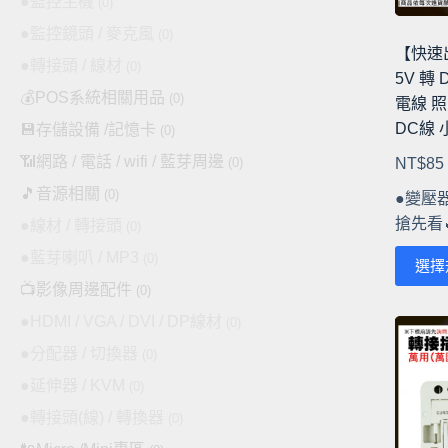
●監控主機
(0)
產
●監控鏡頭 / 麥克風
(0)
品
【快速
●轉接頭 / 線材
(0)
頁
5V 轉 
面
💰POS系統相關用品
(0)
電線 照
選
DC線
💾存儲設備 /記憶卡
(0)
擇
📶網路 / 電話 / wifi / 藍芽周邊
(0)
NT$
85
選
🎵音源相關
(0)
項
●變壓器
搶先看
●線材 / 轉接頭
(0)
●藍芽喇叭 / MP3
此
(0)
選擇
產
📺影像周邊配件
(0)
品
●HDMI / VGA / DVI / DP線材
(0)
有
●分配器 / 切換器
(0)
多
種
●延伸器 / KVM
(0)
款
●轉接頭(線) / 轉換器
(0)
式。