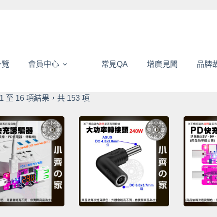
一覽
會員中心
常見QA
增廣見聞
品牌
依
1 至 16 項結果，共 153 項
熱
銷
度
排
序