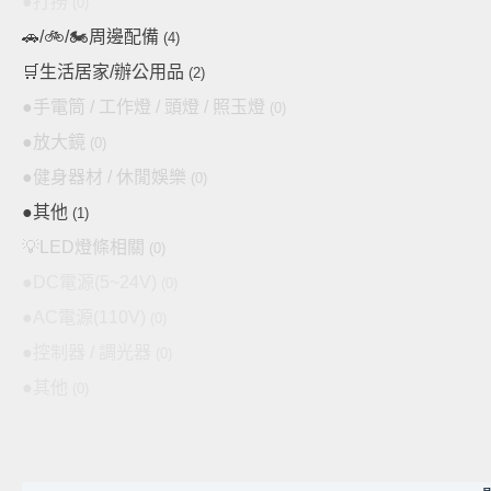
●打撈
(0)
種
🚗/🚲/🏍️周邊配備
(4)
款
式。
🛒生活居家/辦公用品
(2)
可
●手電筒 / 工作燈 / 頭燈 / 照玉燈
(0)
在
●放大鏡
(0)
產
●健身器材 / 休閒娛樂
品
(0)
頁
●其他
(1)
面
💡LED燈條相關
(0)
選
●DC電源(5~24V)
(0)
擇
選
●AC電源(110V)
(0)
項
●控制器 / 調光器
(0)
●其他
(0)