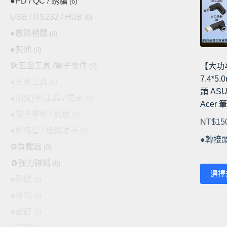
●PD / QC / 誘騙
(6)
式。
USB / RS232 / HUB
(0)
可
●散熱相關
(0)
在
●其他
產
(0)
品
🛠️五金工具 /電子零件
【大功
(0)
頁
7.4*5
●五金工具
(0)
面
頭 ASU
●測試(量)工具 / 電表
(0)
選
Acer
擇
●電子零件 / 馬達
(0)
NT$
15
選
●熱縮管 / 接線端子
(0)
項
●轉接
⚙️負載器
(0)
🧲強力磁鐵
(0)
此
選擇
●形狀
(0)
產
品
●掛勾
(0)
有
●圖釘
(0)
多