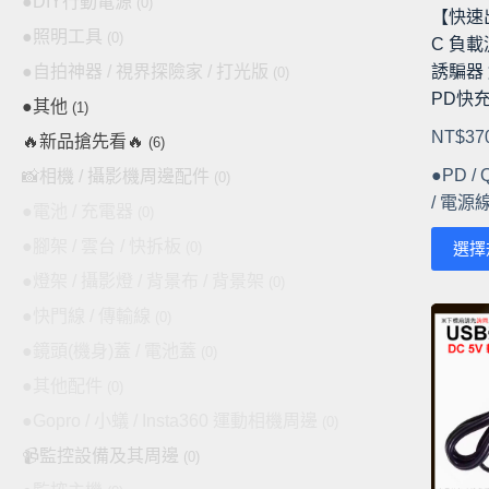
●DIY行動電源
(0)
【快速出
●照明工具
(0)
C 負載測
●自拍神器 / 視界探險家 / 打光版
誘騙器
(0)
PD快
●其他
(1)
NT$
37
🔥新品搶先看🔥
(6)
●PD / 
📸相機 / 攝影機周邊配件
(0)
/ 電源
●電池 / 充電器
(0)
此
●腳架 / 雲台 / 快拆板
選擇
(0)
產
●燈架 / 攝影燈 / 背景布 / 背景架
(0)
品
●快門線 / 傳輸線
(0)
有
多
●鏡頭(機身)蓋 / 電池蓋
(0)
種
●其他配件
(0)
款
●Gopro / 小蟻 / Insta360 運動相機周邊
(0)
式。
📹監控設備及其周邊
(0)
可
在