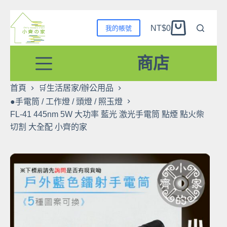
跳
NT$
0
我的帳號
至
購
主
物
要
商店
車
內
容
首頁
🛒生活居家/辦公用品
●手電筒 / 工作燈 / 頭燈 / 照玉燈
FL-41 445nm 5W 大功率 藍光 激光手電筒 點煙 點火柴
切割 大全配 小齊的家