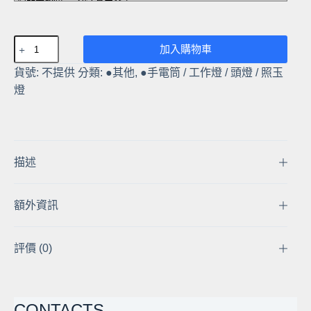
FL-
加入購物車
41
貨號:
不提供
分類:
●其他
,
●手電筒 / 工作燈 / 頭燈 / 照玉
445nm
燈
5W
大
功
率
藍
描述
光
激
額外資訊
光
手
電
評價 (0)
筒
點
煙
CONTACTS
點