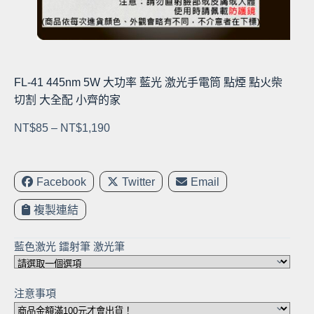
FL-41 445nm 5W 大功率 藍光 激光手電筒 點煙 點火柴
切割 大全配 小齊的家
價
NT$
85
–
NT$
1,190
格
範
圍：
Facebook
Twitter
Email
NT$85
複製連結
到
NT$1,190
藍色激光 鐳射筆 激光筆
注意事項