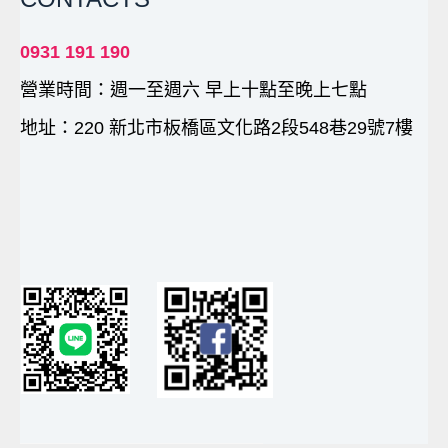
火
柴
0931 191 190
切
營業時間：週一至週六 早上十點至晚上七點
割
大
地址：220 新北市板橋區文化路2段548巷29號7樓
全
配
小
齊
的
家
數
量