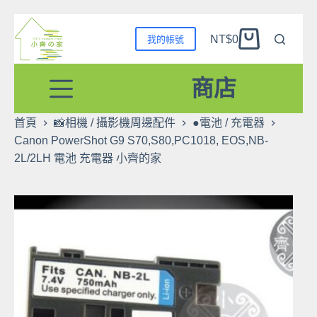
跳
NT$
0
我的帳號
至
購
主
物
要
商店
車
內
容
首頁
📸相機 / 攝影機周邊配件
●電池 / 充電器
Canon PowerShot G9 S70,S80,PC1018, EOS,NB-
2L/2LH 電池 充電器 小齊的家