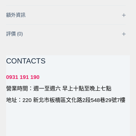
池
充
額外資訊
電
器
小
評價 (0)
齊
的
家
CONTACTS
數
量
0931 191 190
營業時間：週一至週六 早上十點至晚上七點
地址：220 新北市板橋區文化路2段548巷29號7樓