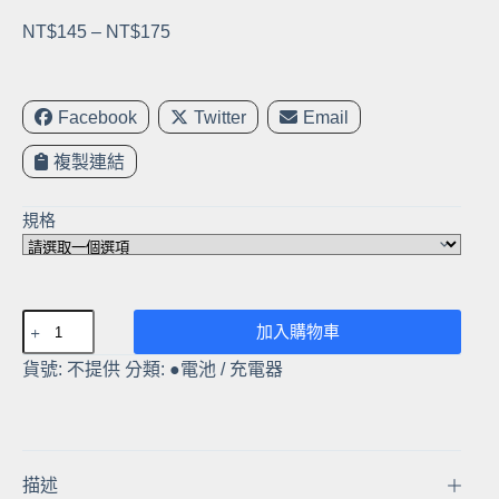
價
NT$
145
–
NT$
175
格
範
圍：
Facebook
Twitter
Email
NT$145
複製連結
到
NT$175
規格
Canon
加入購物車
PowerShot
貨號:
不提供
分類:
●電池 / 充電器
G9
S70,S80,PC1018,
EOS,NB-
2L/2LH
電
描述