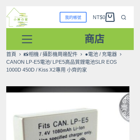
跳
NT$
0
我的帳號
至
購
主
物
要
商店
車
內
容
首頁
📸相機 / 攝影機周邊配件
●電池 / 充電器
CANON LP-E5電池/ LPE5高品質鋰電池SLR EOS
1000D 450D / Kiss X2專用 小齊的家