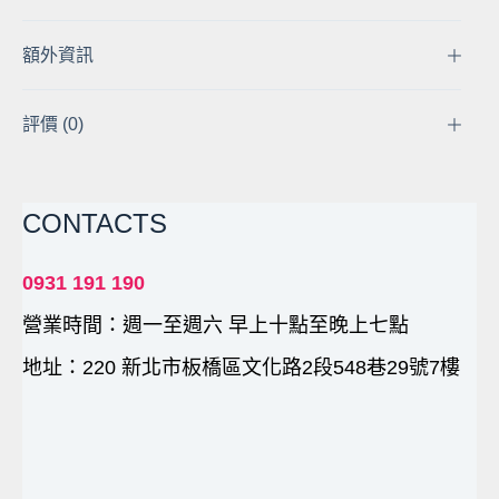
品
質
額外資訊
鋰
電
池
評價 (0)
SLR
EOS
1000D
CONTACTS
450D
/
Kiss
0931 191 190
X2
營業時間：週一至週六 早上十點至晚上七點
專
用
地址：220 新北市板橋區文化路2段548巷29號7樓
小
齊
的
家
數