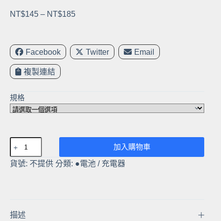
價
NT$
145
–
NT$
185
格
範
圍：
Facebook
Twitter
Email
NT$145
複製連結
到
NT$185
規格
CANON
加入購物車
LP-
貨號:
不提供
分類:
●電池 / 充電器
E5
電
池/
LPE5
高
描述