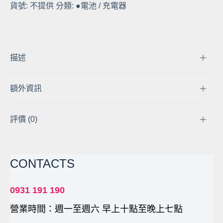
貨號:
不提供
分類:
●電池 / 充電器
的
家
OLYMPUS
FE-
320
描述
330
340
額外資訊
FE-
350
u840
評價 (0)
u850sw
1050sw
EN-
CONTACTS
EL10
LI-
42B
0931 191 190
Li-
營業時間：週一至週六 早上十點至晚上七點
40B