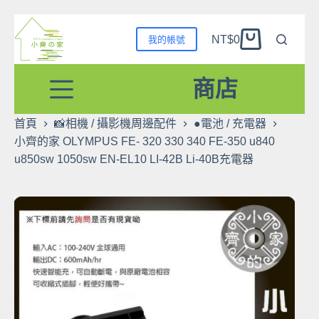
跳
NT$
0
我的帳號
至
購
主
物
要
商店
車
內
容
首頁
📸相機 / 攝影機周邊配件
●電池 / 充電器
小齊的家 OLYMPUS FE- 320 330 340 FE-350 u840
u850sw 1050sw EN-EL10 LI-42B Li-40B充電器