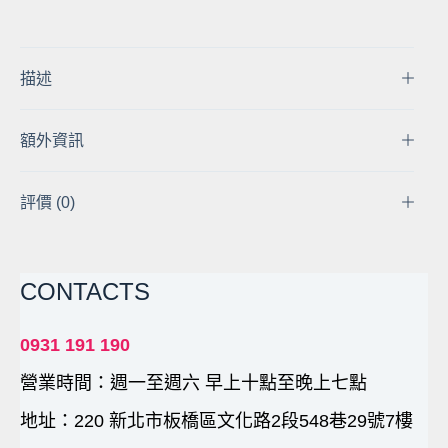
廠
NIKON
D7000
D7100
描述
D7200
D7500
額外資訊
D600
D610
電
評價 (0)
池
蓋
DSLR
CONTACTS
數
位
單
0931 191 190
眼
營業時間：週一至週六 早上十點至晚上七點
相
機
地址：220 新北市板橋區文化路2段548巷29號7樓
電