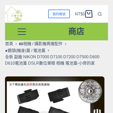
跳
NT$
0
我的帳號
至
購
主
物
要
商店
車
內
容
首頁
📸相機 / 攝影機周邊配件
●鏡頭(機身)蓋 / 電池蓋
全新 副廠 NIKON D7000 D7100 D7200 D7500 D600
D610電池蓋 DSLR數位單眼 相機 電池蓋-小齊的家