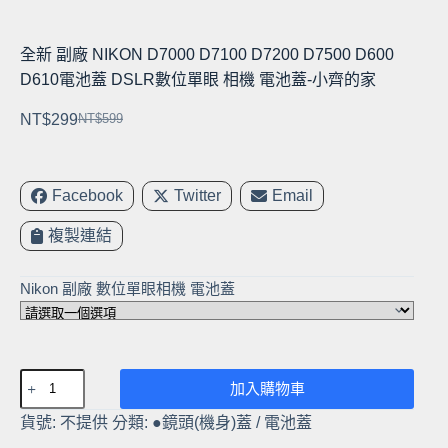
全新 副廠 NIKON D7000 D7100 D7200 D7500 D600
D610電池蓋 DSLR數位單眼 相機 電池蓋-小齊的家
NT$
299
NT$
599
原
目
始
前
價
價
Facebook
Twitter
Email
格：
格：
NT$599。
NT$299。
複製連結
Nikon 副廠 數位單眼相機 電池蓋
全
加入購物車
新
貨號:
不提供
分類:
●鏡頭(機身)蓋 / 電池蓋
副