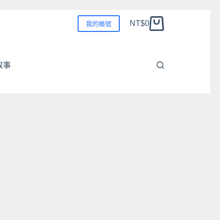
NT$
0
我的帳號
購
物
車
故事