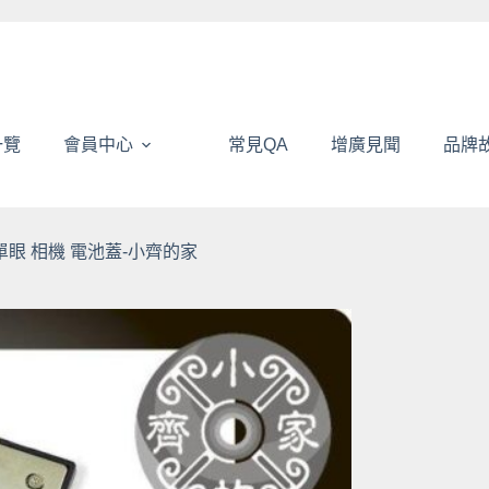
一覽
會員中心
常見QA
增廣見聞
品牌
R數位單眼 相機 電池蓋-小齊的家