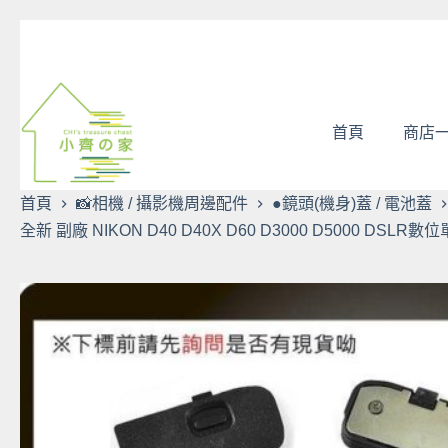
跳
至
主
要
內
首頁
商店
容
首頁
📸相機 / 攝影機周邊配件
●鏡頭(機身)蓋 / 電池蓋
全新 副廠 NIKON D40 D40X D60 D3000 D5000 DSL