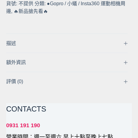
貨號:
不提供
分類:
●Gopro / 小蟻 / Insta360 運動相機周
Insta360
邊
,
🔥新品搶先看🔥
X4
迷
你
單
機
描述
包
便
額外資訊
攜
收
納
評價 (0)
包
影
石
CONTACTS
單
機
收
0931 191 190
納
營業時間：週一至週六 早上十點至晚上七點