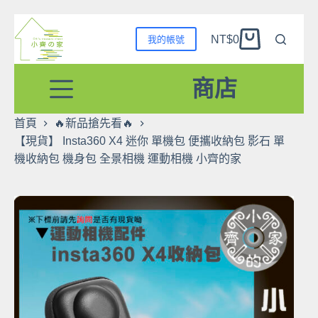
跳
NT$
0
我的帳號
至
購
主
物
要
商店
車
內
容
首頁
🔥新品搶先看🔥
【現貨】 Insta360 X4 迷你 單機包 便攜收納包 影石 單
機收納包 機身包 全景相機 運動相機 小齊的家