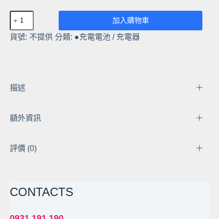
【現
加入購物車
貨】
貨號:
不提供
分類:
●充電電池 / 充電器
Beston
2AN-
70
3
號
描述
充
電
額外資訊
電
池
1.5V
評價 (0)
恆
壓
2500mWh
CONTACTS
玩
具
血
0931 191 190