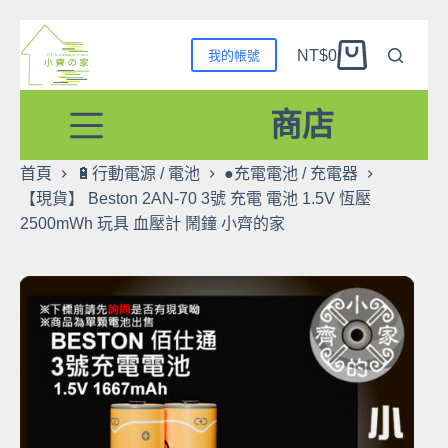
跳
NT$
0
我的帳號
至
購
主
物
要
商店
車
內
容
首頁
🔋行動電源 / 電池
●充電電池 / 充電器
【現貨】 Beston 2AN-70 3號 充電 電池 1.5V 恆壓
2500mWh 玩具 血壓計 鬧鐘 小齊的家