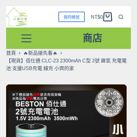
跳
NT$
0
我的帳號
至
購
主
物
要
商店
車
內
容
首頁
🔥新品搶先看🔥
【現貨】佰仕通 CLC-23 2300mAh C型 2號 鎳氫 充電電
池 支援USB充電 線充 小齊的家