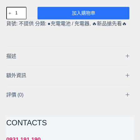
【現
加入購物車
貨】
貨號:
不提供
分類:
●充電電池 / 充電器
,
🔥新品搶先看🔥
佰
仕
通
CLC-
23
描述
2300mAh
C
額外資訊
型
2
號
評價 (0)
鎳
氫
充
CONTACTS
電
電
池
0931 191 190