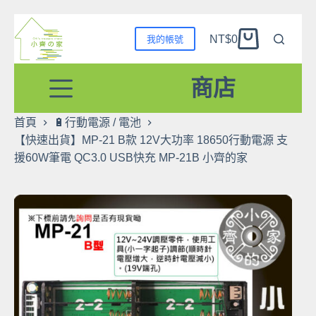
跳
NT$
0
我的帳號
至
購
主
物
要
商店
車
內
容
首頁
🔋行動電源 / 電池
【快速出貨】MP-21 B款 12V大功率 18650行動電源 支
援60W筆電 QC3.0 USB快充 MP-21B 小齊的家