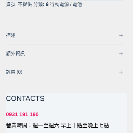
貨號:
不提供
分類:
🔋行動電源 / 電池
出
貨】
MP-
21
B
描述
款
12V
額外資訊
大
功
率
評價 (0)
18650
行
動
CONTACTS
電
源
支
0931 191 190
援
營業時間：週一至週六 早上十點至晚上七點
60W