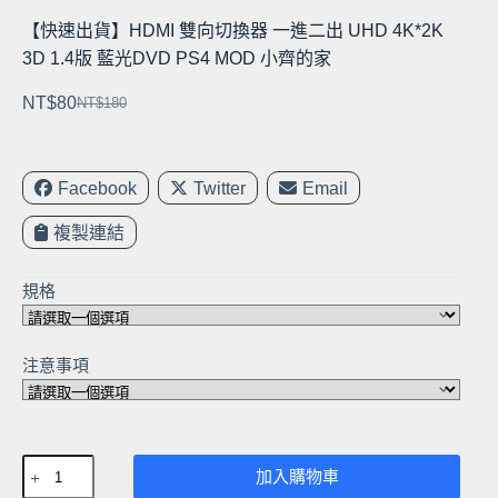
【快速出貨】HDMI 雙向切換器 一進二出 UHD 4K*2K
3D 1.4版 藍光DVD PS4 MOD 小齊的家
NT$
80
NT$
180
原
目
始
前
價
價
Facebook
Twitter
Email
格：
格：
NT$180。
NT$80。
複製連結
規格
注意事項
【快
加入購物車
速