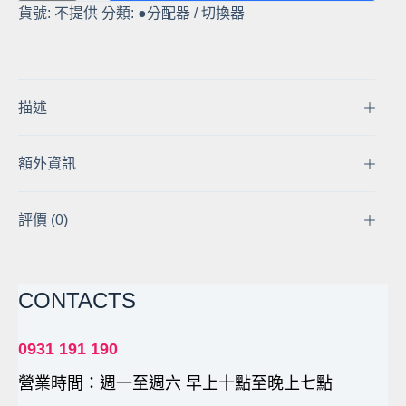
貨號:
不提供
分類:
●分配器 / 切換器
出
貨】
HDMI
雙
向
描述
切
換
額外資訊
器
一
進
評價 (0)
二
出
UHD
CONTACTS
4K*2K
3D
1.4
0931 191 190
版
營業時間：週一至週六 早上十點至晚上七點
藍