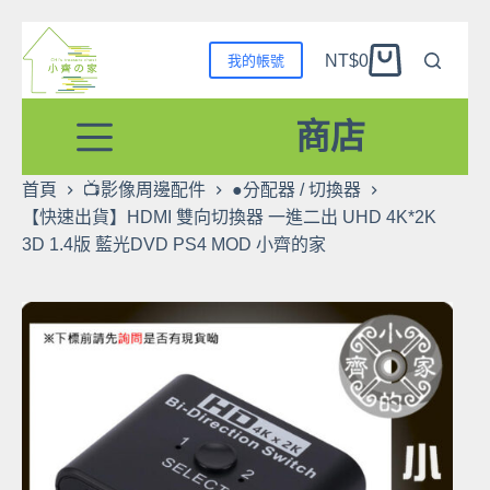
跳
NT$
0
我的帳號
至
購
主
物
要
商店
車
內
容
首頁
📺影像周邊配件
●分配器 / 切換器
【快速出貨】HDMI 雙向切換器 一進二出 UHD 4K*2K
3D 1.4版 藍光DVD PS4 MOD 小齊的家