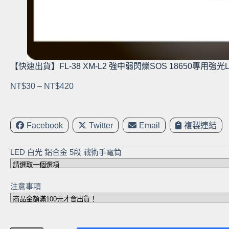
【快速出貨】FL-38 XM-L2 強中弱閃爍SOS 18650專用強光
價
NT$
30
–
NT$
420
格
範
圍：
Facebook
Twitter
Email
複製連結
NT$30
到
LED 白光 鋁合金 5段 戰術手電筒
NT$420
注意事項