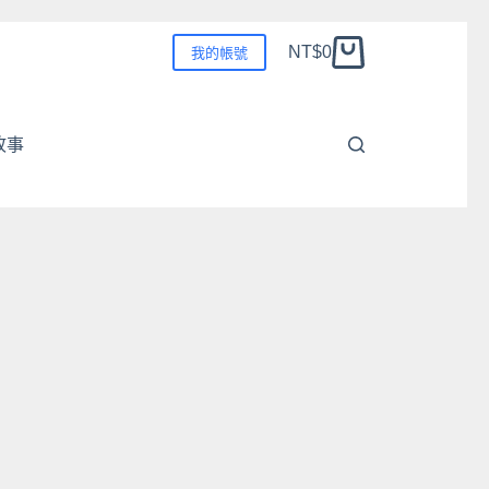
NT$
0
我的帳號
購
物
車
故事