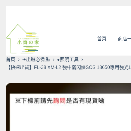
跳
至
主
要
內
首頁
商店
容
首頁
✈出遊必備🏝
●照明工具
【快速出貨】FL-38 XM-L2 強中弱閃爍SOS 18650專用強光