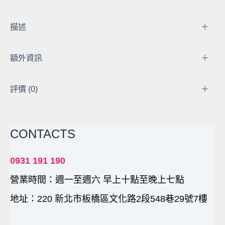
幻
彩
LED
描述
燈
帶
額外資訊
燈
條
USB
評價 (0)
藍
芽
24
CONTACTS
鍵
控
制
0931 191 190
器
營業時間：週一至週六 早上十點至晚上七點
5V
手
地址：220 新北市板橋區文化路2段548巷29號7樓
機
APP