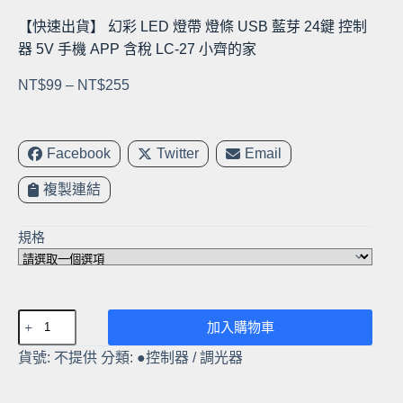
【快速出貨】 幻彩 LED 燈帶 燈條 USB 藍芽 24鍵 控制
器 5V 手機 APP 含稅 LC-27 小齊的家
價
NT$
99
–
NT$
255
格
範
圍：
Facebook
Twitter
Email
NT$99
複製連結
到
NT$255
規格
【快
加入購物車
速
貨號:
不提供
分類:
●控制器 / 調光器
出
貨】