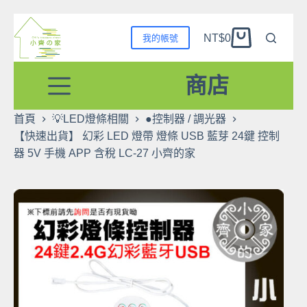
跳
NT$
0
我的帳號
至
購
主
物
要
商店
車
內
容
首頁
💡LED燈條相關
●控制器 / 調光器
【快速出貨】 幻彩 LED 燈帶 燈條 USB 藍芽 24鍵 控制
器 5V 手機 APP 含稅 LC-27 小齊的家