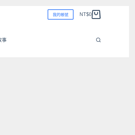
NT$
0
我的帳號
購
物
車
故事