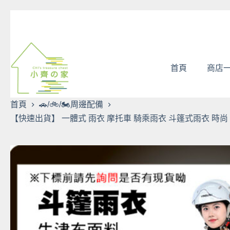
跳
至
主
要
內
首頁
商店
容
首頁
🚗/🚲/🏍️周邊配備
【快速出貨】 一體式 雨衣 摩托車 騎乘雨衣 斗篷式雨衣 時尚 輕