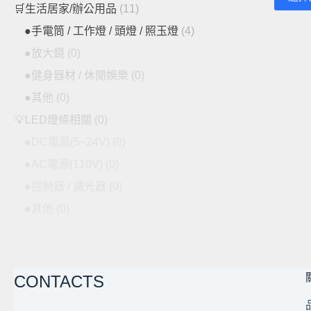
產
🛒生活居家/辦公用品
(11)
品
●手電筒 / 工作燈 / 頭燈 / 照玉燈
(4)
有
●放大鏡
(0)
多
●健身器材 / 休閒娛樂
(0)
種
款
●其他
(0)
式。
💡LED燈條相關
(0)
可
●DC電源(5~24V)
(0)
在
產
●AC電源(110V)
(0)
品
●控制器 / 調光器
(0)
頁
●其他
(0)
面
選
擇
選
CONTACTS
項