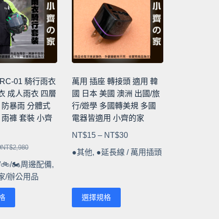
種
款
式。
可
在
產
品
RC-01 騎行雨衣
萬用 插座 轉接頭 適用 韓
頁
衣 成人雨衣 四層
國 日本 美國 澳洲 出國/旅
面
 防暴雨 分體式
行/遊學 多國轉美規 多國
選
 雨褲 套裝 小齊
電器皆適用 小齊的家
擇
價
NT$
15
–
NT$
30
選
格
0
NT$
2,980
項
●其他
,
●延長線 / 萬用插頭
原
目
範
/🚲/🏍️周邊配備
,
始
前
圍：
家/辦公用品
價
價
NT$15
格：
格：
此
到
格
選擇規格
NT$2,980。
NT$1,490。
產
NT$30
品