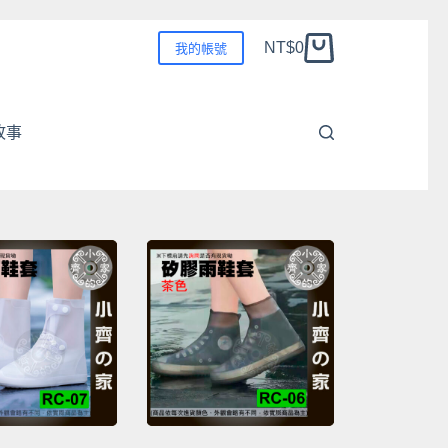
NT$
0
我的帳號
購
物
車
故事