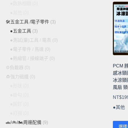
●散熱相關
(0)
有
●其他
(0)
多
種
🛠️五金工具 /電子零件
(3)
款
●五金工具
(3)
式。
●測試(量)工具 / 電表
(0)
可
●電子零件 / 馬達
(0)
在
產
●熱縮管 / 接線端子
(0)
品
PCM 
⚙️負載器
(0)
頁
感冰頸
🧲強力磁鐵
(0)
面
冰涼頸圈
選
●形狀
(0)
風扇 頸
擇
●掛勾
(0)
NT$
19
選
●圖釘
(0)
項
●其他
●打撈
(0)
🚗/🚲/🏍️周邊配備
(9)
此
選擇