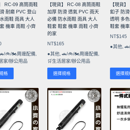
 RC-09 高筒雨鞋
【現貨】 RC-08 高筒雨鞋
【現貨】 
滑 耐磨 PVC 登山
加厚 防滑 透氣 PVC 雨天
釦子 防滑
水雨鞋 雨具 大人
必備 防水雨鞋 雨具 大人
透明 多色
套 機車 雨鞋 小齊
鞋套 鞋套 機車 雨鞋 小齊
鞋套 機車
的家
NT$
145
0
NT$
165
●其他
,

🚗/🚲/🏍️周邊配備
,
●其他
,
🚗/🚲/🏍️周邊配備
,
活居家/辦公用品
🛒生活居家/辦公用品
此
此
規格
選擇規格
選擇規
產
產
品
品
有
有
多
多
種
種
款
款
式。
式。
可
可