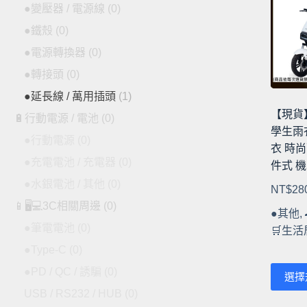
種
●變壓器 / 電源線
(0)
款
●鐵殼
(0)
式。
●電源轉換器
(0)
可
●轉接頭
(0)
在
產
●延長線 / 萬用插頭
(1)
品
【現貨】
🔋行動電源 / 電池
(0)
頁
學生雨
●行動電源
(0)
面
衣 時尚
選
●充電電池 / 充電器
(0)
件式 機
擇
●水銀電池 / 其他
(0)
NT$
28
選
📱🖥️💻3C相關周邊
(0)
項
●其他
,
●筆電電池
(0)
🛒生
●Type-C
(0)
此
●PD / QC / 誘騙
(0)
選擇
產
USB / RS232 / HUB
(0)
品