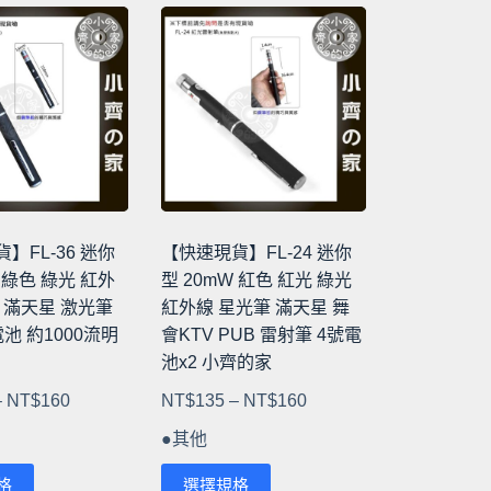
有
多
種
款
式。
可
在
產
品
】FL-36 迷你
【快速現貨】FL-24 迷你
頁
W 綠色 綠光 紅外
型 20mW 紅色 紅光 綠光
面
 滿天星 激光筆
紅外線 星光筆 滿天星 舞
選
池 約1000流明
會KTV PUB 雷射筆 4號電
擇
池x2 小齊的家
選
價
價
–
NT$
160
NT$
135
–
NT$
160
項
格
格
●其他
範
範
此
圍：
圍：
格
選擇規格