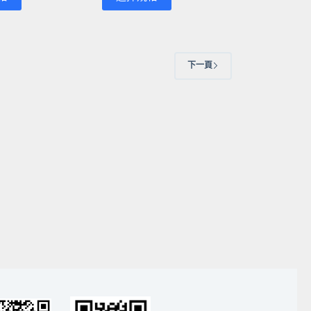
產
NT$135
NT$135
品
到
到
有
NT$160
NT$160
多
下一頁
種
款
式。
可
在
產
品
頁
面
選
擇
選
項