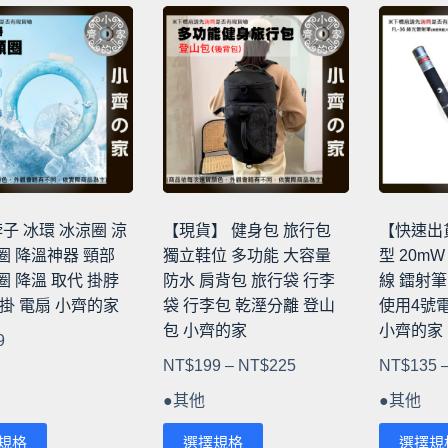
有
有
多
多
種
種
款
款
式。
式。
可
可
在
在
產
產
品
品
脖子 冰環 冰涼圈 涼
【現貨】 健身包 旅行包
【快速出貨
頁
頁
圈 降溫神器 頸部
獨立鞋位 多功能 大容量
型 20m
面
面
 降溫 取代 掛脖
防水 肩背包 旅行袋 行李
線 鐳射筆
選
選
掛 電扇 小齊的家
袋 行李包 乾溼分離 登山
使用4號電
擇
擇
包 小齊的家
小齊的家
9
選
選
價
NT$
199
–
NT$
225
NT$
135
項
項
格
●其他
●其他
範
此
此
圍：
規格
選擇規格
選擇規