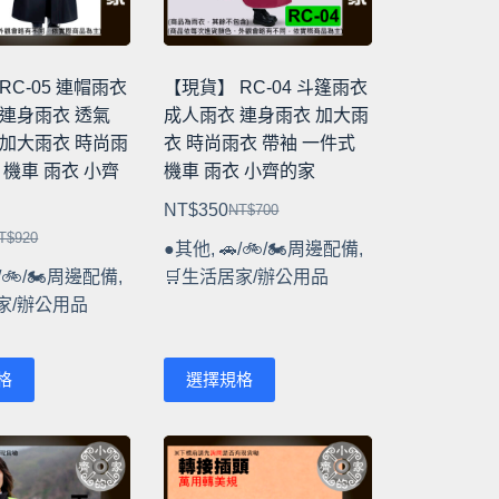
在
產
品
RC-05 連帽雨衣
【現貨】 RC-04 斗篷雨衣
頁
 連身雨衣 透氣
成人雨衣 連身雨衣 加大雨
面
 加大雨衣 時尚雨
衣 時尚雨衣 帶袖 一件式
選
 機車 雨衣 小齊
機車 雨衣 小齊的家
擇
NT$
350
NT$
700
選
原
目
T$
920
項
●其他
,
🚗/🚲/🏍️周邊配備
,
始
前
/🚲/🏍️周邊配備
,
🛒生活居家/辦公用品
價
價
家/辦公用品
格：
格：
：
：
NT$700。
NT$350。
T$920。
T$460。
此
格
選擇規格
產
品
有
多