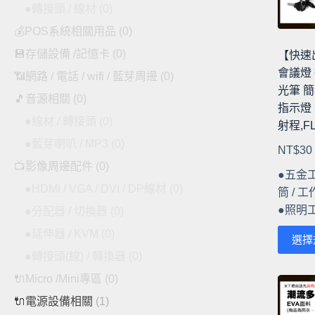
●轉接頭 / 線材
(0)
在
💰POS系統相關用品
(0)
產
品
💾存儲設備 /記憶卡
(0)
【快速出
頁
會議燈 
📶網路 / 電話 / wifi / 藍芽周邊
(0)
面
光筆 簡
🎵音源相關
(0)
選
指示燈 
擇
●線材 / 轉接頭
(0)
射程,F
選
●藍芽喇叭 / MP3
(0)
NT$
30
項
📺影像周邊配件
(0)
●五金
●HDMI / VGA / DVI / DP線材
(0)
筒 / 工
●照明
●分配器 / 切換器
(0)
●延伸器 / KVM
(0)
此
選擇
產
●轉接頭(線) / 轉換器
(0)
品
🔌Micro /Mini專區
(0)
有
🔌電源設備相關
(1)
多