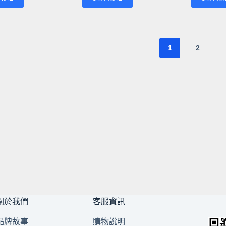
產
產
NT$199
品
品
到
有
有
NT$225
多
多
1
2
種
種
款
款
式。
式。
可
可
在
在
產
產
品
品
頁
頁
面
面
選
選
擇
擇
選
選
關於我們
客服資訊
項
項
品牌故事
購物說明