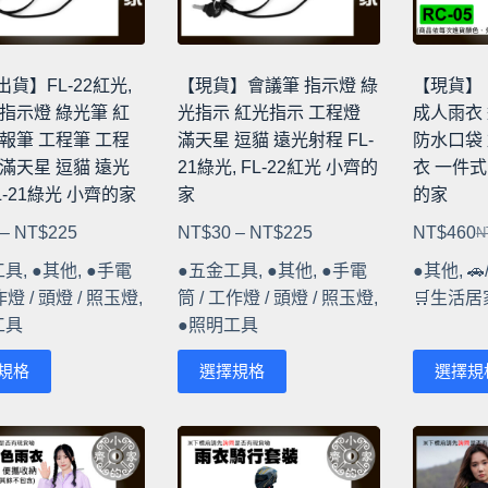
在
在
產
產
品
品
貨】FL-22紅光,
【現貨】會議筆 指示燈 綠
【現貨】 
頁
頁
指示燈 綠光筆 紅
光指示 紅光指示 工程燈
成人雨衣
面
面
報筆 工程筆 工程
滿天星 逗貓 遠光射程 FL-
防水口袋
選
選
滿天星 逗貓 遠光
21綠光, FL-22紅光 小齊的
衣 一件式
擇
擇
L-21綠光 小齊的家
家
的家
選
選
價
價
–
NT$
225
NT$
30
–
NT$
225
NT$
460
N
項
項
原
目
格
格
工具
,
●其他
,
●手電
●五金工具
,
●其他
,
●手電
●其他
,

始
前
範
範
作燈 / 頭燈 / 照玉燈
,
筒 / 工作燈 / 頭燈 / 照玉燈
,
🛒生活居
價
價
圍：
圍：
工具
●照明工具
格
格
NT$30
NT$30
N
N
此
此
到
到
規格
選擇規格
選擇規
產
產
NT$225
NT$225
品
品
有
有
多
多