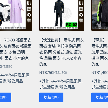
種
種
款
款
式。
式。
可
可
在
在
產
產
品
品
 RC-03 輕便雨衣
【快速出貨】 兩件式 雨衣
【現貨】 
頁
頁
衣 連身雨衣 輕量雨
雨褲 套裝 摩托車 騎乘雨
兩件式雨
面
面
雨衣 多色 透明 一
衣 防雨 分離式 透氣 反光
加厚 透氣
選
選
車 雨衣 小齊的家
條 重機 雨衣 RC-02 小齊
機車 雨衣
擇
擇
的家
的家
0
NT$
560
選
選
原
目
NT$
750
NT$
1,49
NT$
1,500
項
項
🚗/🚲/🏍️周邊配備
,
始
前
原
目
活居家/辦公用品
●其他
,
🚗/🚲/🏍️周邊配備
,
●其他
,

價
價
始
前
🛒生活居家/辦公用品
🛒生活居
格：
格：
價
價
NT$560。
NT$280。
格：
格：
此
此
規格
選擇規格
選擇規
NT$1,500。
NT$750。
產
產
品
品