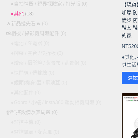
●自拍神器 / 視界探險家 / 打光版
(0)
【現貨】
加厚 防
●其他
(18)
徒步 防
🔥新品搶先看🔥
(0)
鞋套 鞋
📸相機 / 攝影機周邊配件
(0)
的家
●電池 / 充電器
(0)
NT$
20
●腳架 / 雲台 / 快拆板
(0)
●其他
,
●燈架 / 攝影燈 / 背景布 / 背景架
(0)
🛒生
●快門線 / 傳輸線
(0)
此
選擇
●鏡頭(機身)蓋 / 電池蓋
(0)
產
品
●其他配件
(0)
有
●Gopro / 小蟻 / Insta360 運動相機周邊
(0)
多
📹監控設備及其周邊
(0)
種
款
●監控主機
(0)
式。
●監控鏡頭 / 麥克風
(0)
可