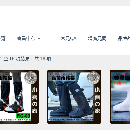
一覽
會員中心
常見QA
增廣見聞
品牌
依
1 至 16 項結果，共 18 項
熱
銷
度
排
序