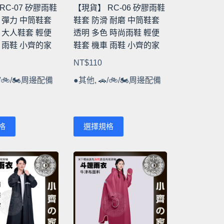
RC-07 矽膠雨鞋
【現貨】 RC-06 矽膠雨鞋
 彈力 中筒鞋套
鞋套 防滑 耐磨 中筒鞋套
 大人鞋套 輕便
透明 多色 時尚雨鞋 輕便
 雨鞋 小齊的家
鞋套 機車 雨鞋 小齊的家
NT$
110
/🚲/🏍️周邊配備
●其他
,
🚗/🚲/🏍️周邊配備
此
格
選擇規格
產
品
有
多
種
款
式。
可