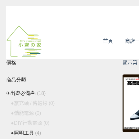
跳
至
主
要
內
首頁
商店
容
價格
顯示第 
商品分類
✈出遊必備🏝
(18)
●旅充頭 / 傳輸線
(0)
●儲能電源
(0)
●DIY行動電源
(0)
●照明工具
(4)