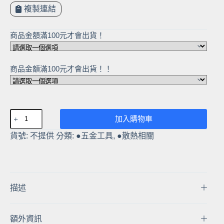
NT$12
複製連結
到
NT$45
商品金額滿100元才會出貨！
商品金額滿100元才會出貨！！
【快
加入購物車
速
貨號:
不提供
分類:
●五金工具
,
●散熱相關
出
貨】
鑽
夾
頭
描述
七
件
額外資訊
套