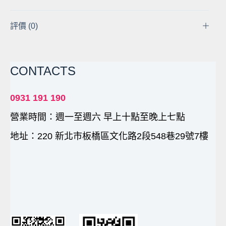
黃
銅
評價 (0)
夾
頭
麻
CONTACTS
花
鑽
夾
0931 191 190
2
營業時間：週一至週六 早上十點至晚上七點
2.35
3.17
地址：220 新北市板橋區文化路2段548巷29號7樓
4.05
5.05mm
木
工
銅
鑽
夾