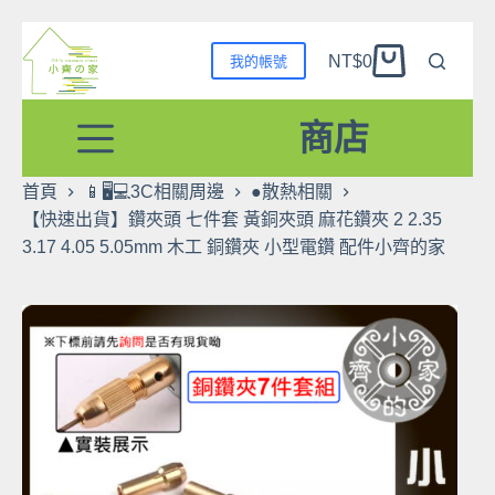
跳
NT$
0
我的帳號
至
購
主
物
要
商店
車
內
容
首頁
📱🖥️💻3C相關周邊
●散熱相關
【快速出貨】鑽夾頭 七件套 黃銅夾頭 麻花鑽夾 2 2.35
3.17 4.05 5.05mm 木工 銅鑽夾 小型電鑽 配件小齊的家