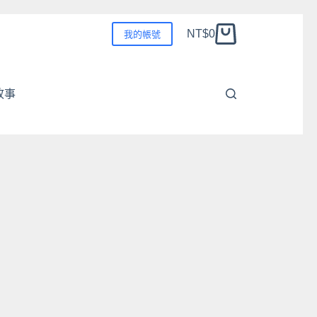
NT$
0
我的帳號
購
物
車
故事