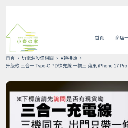
跳
至
主
要
內
首頁
商店
容
首頁
🔌電源設備相關
●轉接頭
升級款 三合一 Type-C PD快充線 一拖三 蘋果 iPhone 17 P