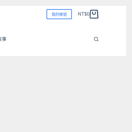
NT$
0
我的帳號
購
物
車
故事