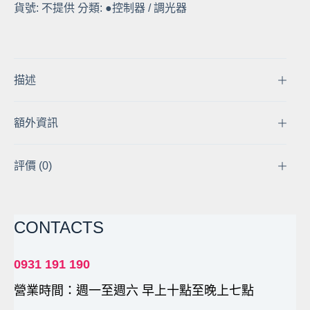
貨號:
不提供
分類:
●控制器 / 調光器
出
貨】
LC-
24
LED
描述
燈
條
額外資訊
藍
芽
40
評價 (0)
鍵
遙
控
CONTACTS
器
七
彩
0931 191 190
RGB
營業時間：週一至週六 早上十點至晚上七點
5-