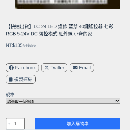
【快速出貨】LC-24 LED 燈條 藍芽 40鍵遙控器 七彩
RGB 5-24V DC 聲控模式 紅外線 小齊的家
NT$
135
NT$
275
原
目
始
前
價
價
Facebook
Twitter
Email
格：
格：
NT$275。
NT$135。
複製連結
規格
【快
加入購物車
速