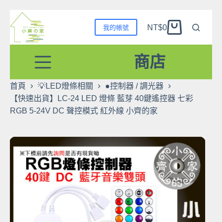
跳
NT$
0
我的帳號
至
購
主
物
要
商店
車
內
容
首頁
💡LED燈條相關
●控制器 / 調光器
【快速出貨】LC-24 LED 燈條 藍芽 40鍵遙控器 七彩
RGB 5-24V DC 聲控模式 紅外線 小齊的家