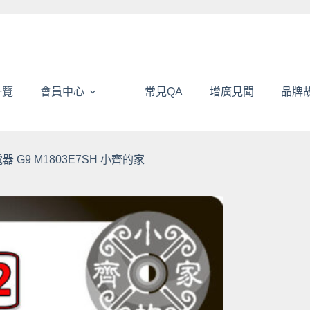
一覽
會員中心
常見QA
增廣見聞
品牌
電器 G9 M1803E7SH 小齊的家