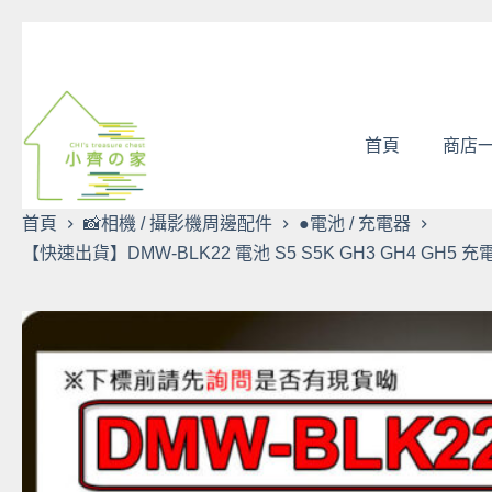
跳
至
主
要
內
首頁
商店
容
首頁
📸相機 / 攝影機周邊配件
●電池 / 充電器
【快速出貨】DMW-BLK22 電池 S5 S5K GH3 GH4 GH5 充