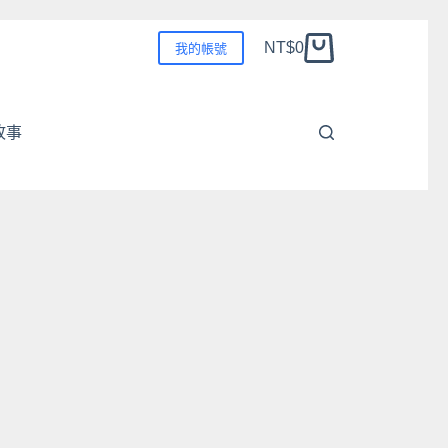
NT$
0
我的帳號
購
物
車
故事