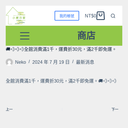
跳
NT$
0
我的帳號
至
購
主
物
要
商店
車
內
容
🚚💨💨💨全館消費滿1千，運費折30元，滿2千即免運。
Neko
2024 年 7 月 19 日
最新消息
全館消費滿1千，運費折30元，滿2千即免運。🚚💨💨💨
上一
下一